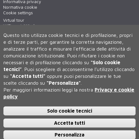
Informativa privacy
Normativa cookie
Cookie settings
Virtual tour
WiFi - unisiWireless
Questo sito utilizza cookie tecnici e di profilazione, propri
e di terze parti, per garantire la corretta navigazione,
analizzare il traffico e misurare l'efficacia delle attività di
comunicazione istituzionale.
Puoi rifiutare i cookie non
necessari e di profilazione cliccando su
“Solo cookie
tecnici”
.
Puoi scegliere di acconsentirne l’utilizzo cliccando
su
“Accetta tutti”
oppure puoi personalizzare le tue
Università degli Studi di Siena
scelte cliccando su
“Personalizza”
.
Rettorato, via Banchi di Sotto 55, 53100 Siena ITALIA
Per maggiori informazioni leggi la nostra
Privacy e cookie
P.IVA 00273530527 | C.F. 80002070524 | Caselle Pec:
Posta
policy
Elettronica Certificata
Contatti:
urp@unisi.it
- URP - Ufficio Relazioni con il Pubblico Tel.
0577 235555 (dal lunedì al venerdì dalle 9.30 alle 10.30)
Solo cookie tecnici
Accetta tutti
Personalizza