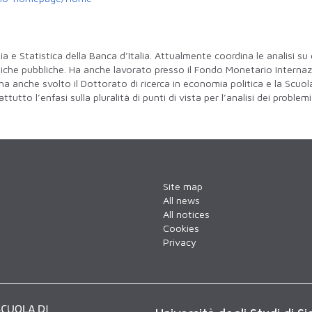
a e Statistica della Banca d’Italia. Attualmente coordina le analisi 
tiche pubbliche. Ha anche lavorato presso il Fondo Monetario Interna
a anche svolto il Dottorato di ricerca in economia politica e la Scuola 
tto l’enfasi sulla pluralità di punti di vista per l’analisi dei problem
Site map
All news
All notices
Cookies
Privacy