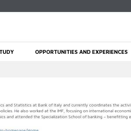
Skip to
main
content
TUDY
OPPORTUNITIES AND EXPERIENCES
s and Statistics at Bank of Italy and currently coordinates the activ
olicies. He also worked at the IMF, focusing on international econo
cs and attended the Specialization School of banking – benefitting es
lasio-homepage/Home