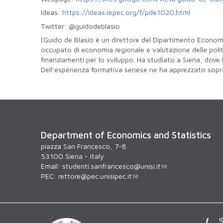
Ideas:
https://ideas.repec.org/f/pde1020.html
Twitter: @guidodeblasio
(Guido de Blasio è un direttore del Dipartimento Economi
occupato di economia regionale e valutazione delle poli
finanziamenti per lo sviluppo. Ha studiato a Siena, dove h
Dell’esperienza formativa senese ne ha apprezzato soprattu
Department of Economics and Statistics
piazza San Francesco, 7-8
53100 Siena - Italy
Email:
studenti.sanfrancesco@unisi.it
PEC:
rettore@pec.unisipec.it