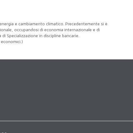
su energia e cambiamento climatico. Precedentemente si è
zionale, occupandosi di economia internazionale e di
di Specializzazione in discipline bancarie.
i economici.)