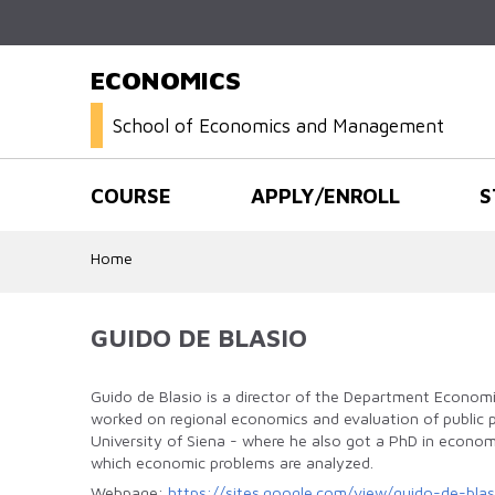
ECONOMICS
School of Economics and Management
COURSE
APPLY/ENROLL
S
Home
GUIDO DE BLASIO
Guido de Blasio is a director of the Department Economic
worked on regional economics and evaluation of public p
University of Siena - where he also got a PhD in economi
which economic problems are analyzed.
Webpage:
https://sites.google.com/view/guido-de-b